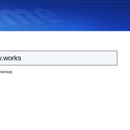
.works
terlegt.
.